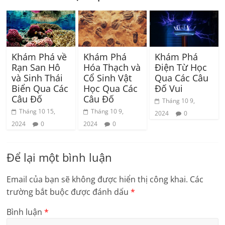
Khám Phá về
Khám Phá
Khám Phá
Rạn San Hô
Hóa Thạch và
Điện Từ Học
và Sinh Thái
Cổ Sinh Vật
Qua Các Câu
Biển Qua Các
Học Qua Các
Đố Vui
Câu Đố
Câu Đố
Tháng 10 9,
Tháng 10 15,
Tháng 10 9,
2024
0
2024
0
2024
0
Để lại một bình luận
Email của bạn sẽ không được hiển thị công khai.
Các
trường bắt buộc được đánh dấu
*
Bình luận
*