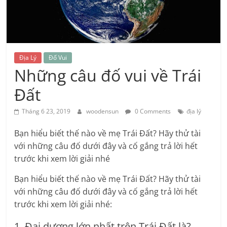
kiến
thức
Địa Lý
Đố Vui
Chia
Những câu đố vui về Trái
sẻ
Đất
kiến
thức
Tháng 6 23, 2019
woodensun
0 Comments
địa lý
khoa
học
Bạn hiểu biết thế nào về mẹ Trái Đất? Hãy thử tài
&
với những câu đố dưới đây và cố gắng trả lời hết
đời
trước khi xem lời giải nhé
sống
Bạn hiểu biết thế nào về mẹ Trái Đất? Hãy thử tài
với những câu đố dưới đây và cố gắng trả lời hết
trước khi xem lời giải nhé:
1. Đại dương lớn nhất trên Trái Đất là?