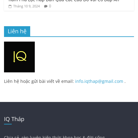
0
Tháng 10 9, 2024
Liên hệ
Liên hệ hoặc gửi bài viết về email:
info.iqthap@gmail.com
.
IQ Tháp
Chia sẻ, rèn luyện kiến thức khoa học & đời sống.