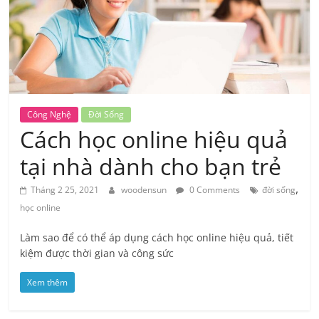
kiến
thức
Chia
sẻ
Công Nghệ
Đời Sống
kiến
Cách học online hiệu quả
thức
tại nhà dành cho bạn trẻ
khoa
học
,
Tháng 2 25, 2021
woodensun
0 Comments
đời sống
&
học online
đời
sống
Làm sao để có thể áp dụng cách học online hiệu quả, tiết
kiệm được thời gian và công sức
Xem thêm