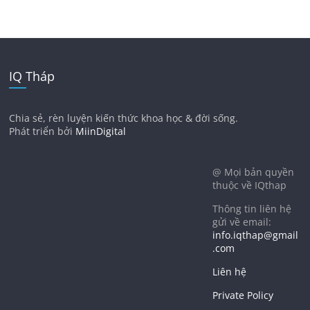
IQ Tháp
Chia sẻ, rèn luyện kiến thức khoa học & đời sống.
Phát triển bởi
MiinDigital
@ Mọi bản quyền
thuộc về IQthap
Thông tin liên hệ
gửi về email:
info.iqthap@gmail
.com
Liên hệ
Private Policy