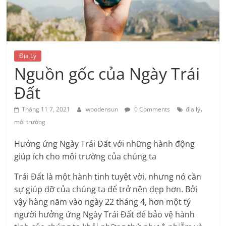
kiến
thức
Địa Lý
Chia
Nguồn gốc của Ngày Trái
sẻ
Đất
kiến
thức
,
Tháng 11 7, 2021
woodensun
0 Comments
địa lý
khoa
môi trường
học
&
Hưởng ứng Ngày Trái Đất với những hành động
đời
giúp ích cho môi trường của chúng ta
sống
Trái Đất là một hành tinh tuyệt vời, nhưng nó cần
sự giúp đỡ của chúng ta để trở nên đẹp hơn. Bởi
vậy hàng năm vào ngày 22 tháng 4, hơn một tỷ
người hưởng ứng Ngày Trái Đất để bảo vệ hành