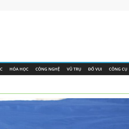
ỌC
HÓA HỌC
CÔNG NGHỆ
VŨ TRỤ
ĐỐ VUI
CÔNG CỤ