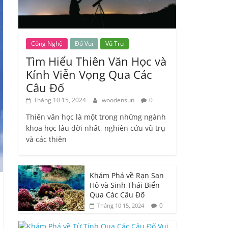
Công Nghệ
Đố Vui
Vũ Trụ
Tìm Hiểu Thiên Văn Học và
Kính Viễn Vọng Qua Các
Câu Đố
Tháng 10 15, 2024
woodensun
0
Thiên văn học là một trong những ngành
khoa học lâu đời nhất, nghiên cứu vũ trụ
và các thiên
Khám Phá về Rạn San
Hô và Sinh Thái Biển
Qua Các Câu Đố
0
Tháng 10 15, 2024