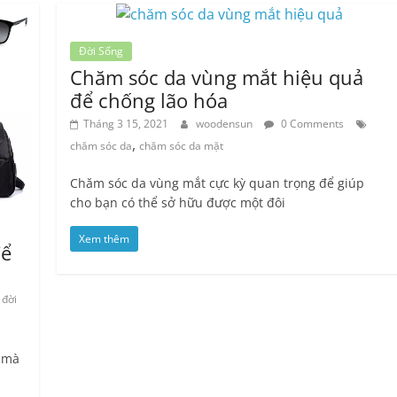
Đời Sống
Chăm sóc da vùng mắt hiệu quả
để chống lão hóa
Tháng 3 15, 2021
woodensun
0 Comments
,
chăm sóc da
chăm sóc da mặt
Chăm sóc da vùng mắt cực kỳ quan trọng để giúp
cho bạn có thể sở hữu được một đôi
Xem thêm
để
đời
c mà