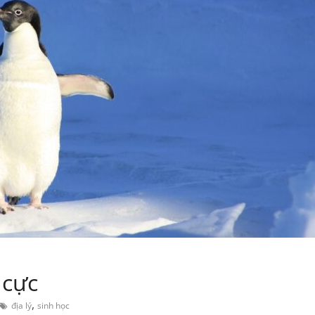
 cực
,
địa lý
sinh học