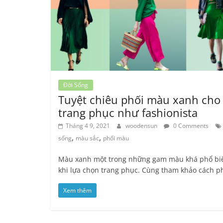
Đời Sống
Tuyệt chiêu phối màu xanh cho
trang phục như fashionista
Tháng 4 9, 2021
woodensun
0 Comments
,
,
sống
màu sắc
phối màu
Màu xanh một trong những gam màu khá phổ bi
khi lựa chọn trang phục. Cùng tham khảo cách p
Xem thêm