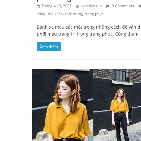
Tháng 4 19, 2021
woodensun
0 Comments
,
,
,
sống
màu sắc
thời trang
trang phục
Bánh xe màu sắc một trong những cách để vận 
phối màu trang trí trong trang phục. Cùng tham
Xem thêm