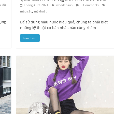
đời
Tháng 4 19, 2021
woodensun
0 Comments
,
màu sắc
mỹ thuật
dụng
Để sử dụng màu nước hiệu quả, chúng ta phải biết
những kỹ thuật cơ bản nhất, nào cùng khám
Xem thêm