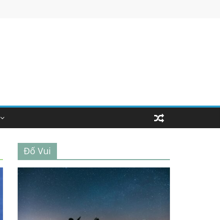
Đố Vui