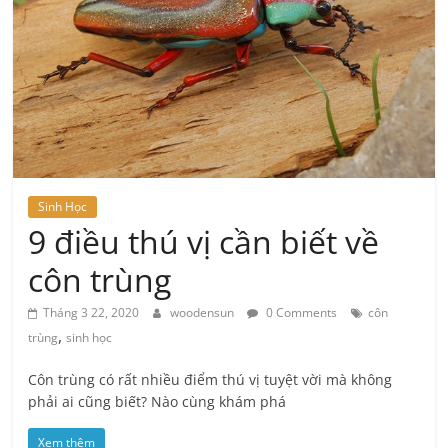
kiến
thức
Chia
sẻ
kiến
thức
Sinh Học
khoa
9 điều thú vị cần biết về
học
côn trùng
&
đời
Tháng 3 22, 2020
woodensun
0 Comments
côn
sống
,
trùng
sinh học
Côn trùng có rất nhiều điểm thú vị tuyệt vời mà không
phải ai cũng biết? Nào cùng khám phá
Xem thêm