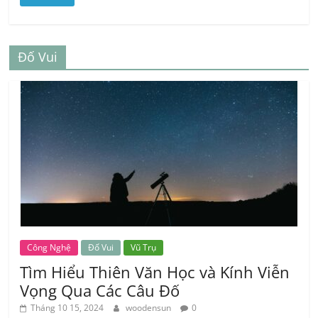
Đố Vui
Công Nghệ
Đố Vui
Vũ Trụ
Tìm Hiểu Thiên Văn Học và Kính Viễn
Vọng Qua Các Câu Đố
Tháng 10 15, 2024
woodensun
0